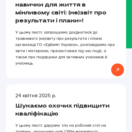
навички для життя в
мінливому світі: (не)звіт про
результати і плани»!
У цьому листі: запрошуємо доєднатися до
травневого (не)звіту про результати і плани
організації ГО «ЕдКемп Україна», розповідаємо про
звіти і матеріали, презентовані під час події, а
також про подарунки для активних учасників й
учасниць.
24 квітня 2025 р.
Шукаємо охочих підвищити
кваліфікацію
У цьому листі: даруємо тло на робочий стіл на
травень, анонсуємо нові СЕЕН-можливості,