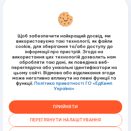
Залишити зауваження
Підписатись на розсилку
Щоб забезпечити найкращий досвід, ми
використовуємо такі технології, як файли
cookie, для зберігання та/або доступу до
інформації про пристрій. Згода на
Я прочитала / прочитав
Політику приватності
використання цих технологій дозволить нам
обробляти такі дані, як поведінка веб-
ПІДПИСАТИСЬ
переглядача або унікальні ідентифікатори на
цьому сайті. Відмова або відкликання згоди
може негативно вплинути на певні функції та
функції.
Політика приватності ГО «ЕдКемп
Україна»
©ГО «ЕдКемп Україна»
Політика приватності
Умови використання
Політика cookies
ПРИЙНЯТИ
Designed by
Developed by
ПЕРЕГЛЯНУТИ НАЛАШТУВАННЯ