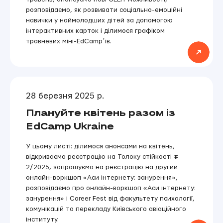
розповідаємо, як розвивати соціально-емоційні
навички у наймолодших дітей за допомогою
інтерактивних карток і ділимося графіком
травневих міні-EdCampʼів.
28 березня 2025 р.
Плануйте квітень разом із
EdCamp Ukraine
У цьому листі: ділимося анонсами на квітень,
відкриваємо реєстрацію на Толоку стійкості #
2/2025, запрошуємо на реєстрацію на другий
онлайн-воркшоп «Аси інтернету: занурення»,
розповідаємо про онлайн-воркшоп «Аси інтернету:
занурення» і Career Fest від факультету психології,
комунікацій та перекладу Київського авіаційного
інституту.