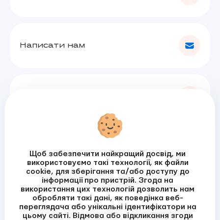
Написати нам
Залишити зауваження
Підписатись на розсилку
Щоб забезпечити найкращий досвід, ми
використовуємо такі технології, як файли
cookie, для зберігання та/або доступу до
інформації про пристрій. Згода на
Я прочитала / прочитав
Політику приватності
використання цих технологій дозволить нам
обробляти такі дані, як поведінка веб-
ПІДПИСАТИСЬ
переглядача або унікальні ідентифікатори на
цьому сайті. Відмова або відкликання згоди