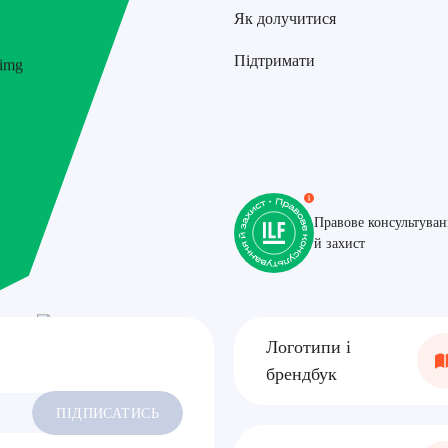
Як долучитися
Підтримати
ILF
Правове консультуван
й захист
Логотипи і
брендбук
ПІДПИСАТИСЬ