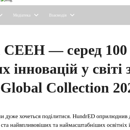
Медіатека
Взаємодія
 СЕЕН — серед 100
 інновацій у світі 
lobal Collection 20
и дуже хочеться поділитися. HundrED оприлюднив до
ста найвпливовіших та наймасштабніших освітніх і