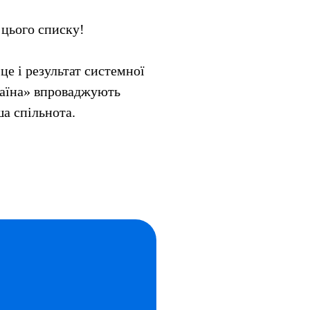
 цього списку!
е і результат системної
країна» впроваджують
ша спільнота.