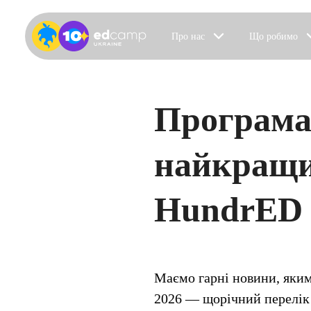
Про нас
Що робимо
Програма
найкращих
HundrED G
Маємо гарні новини, яким
2026 — щорічний перелік 