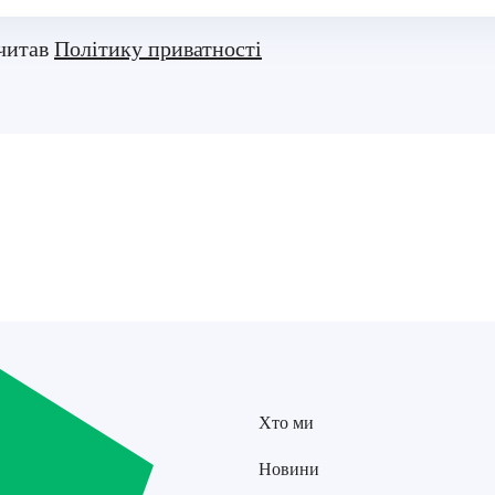
очитав
Політику приватності
Хто ми
Новини