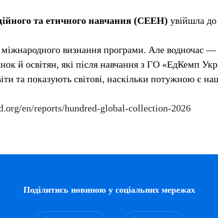
ційного та етичного навчання (СЕЕН)
увійшла до
 міжнародного визнання програми. Але водночас — ц
янок й освітян, які після навчання з ГО «ЕдКемп У
іти та показують світові, наскільки потужною є на
d.org/en/reports/hundred-global-collection-2026
Поділитись новиною у соціальних мережах