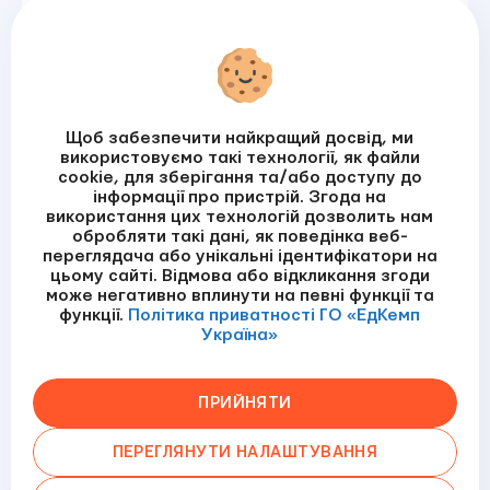
Залишити зауваження
Підписатись на розсилку
Щоб забезпечити найкращий досвід, ми
використовуємо такі технології, як файли
cookie, для зберігання та/або доступу до
інформації про пристрій. Згода на
Я прочитала / прочитав
Політику приватності
використання цих технологій дозволить нам
обробляти такі дані, як поведінка веб-
ПІДПИСАТИСЬ
переглядача або унікальні ідентифікатори на
цьому сайті. Відмова або відкликання згоди
може негативно вплинути на певні функції та
функції.
Політика приватності ГО «ЕдКемп
Україна»
©ГО «ЕдКемп Україна»
Політика приватності
Умови використання
Політика cookies
ПРИЙНЯТИ
Designed by
Developed by
ПЕРЕГЛЯНУТИ НАЛАШТУВАННЯ