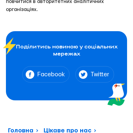
повчитися в авторитетних аналітичних
організаціях.
Поділитись новиною у соціальних
мережах
Facebook
Twitter
Головна
Цікаве про нас