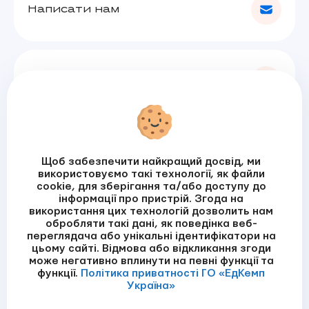
Написати нам
Залишити зауваження
Підписатись на розсилку
Щоб забезпечити найкращий досвід, ми
використовуємо такі технології, як файли
cookie, для зберігання та/або доступу до
інформації про пристрій. Згода на
Я прочитала / прочитав
Політику приватності
використання цих технологій дозволить нам
обробляти такі дані, як поведінка веб-
ПІДПИСАТИСЬ
переглядача або унікальні ідентифікатори на
цьому сайті. Відмова або відкликання згоди
може негативно вплинути на певні функції та
функції.
Політика приватності ГО «ЕдКемп
Україна»
©ГО «ЕдКемп Україна»