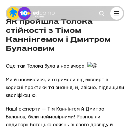
Як пройшла Толока
стійкості з Тімом
Каннінгемом і Дмитром
Булановим
Оце так Толока була в нас вчора!
Ми й насміялися, й отримали від експертів
корисні практики та знання, й, звісно, підвищили
кваліфікацію!
Наші експерти — Тім Каннінгем й Дмитро
Буланов, були неймовірними! Розповіли
авдиторії багацько осяянь зі свого досвіду й