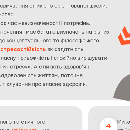
ормування стійкісно орієнтованої школи,
ьства.
ає час невизначеності і потрясінь,
значення і має багато визначень на різних
о до концептуального та філософського.
є
стресостійкість
як «здатність
асну тривожність і спокійно вирішувати
и і стресу». А стійкість здоров’я і
задоволеність життям, поточне
 піклування про власне здоров’я.
ного та етичного
Ми х
4