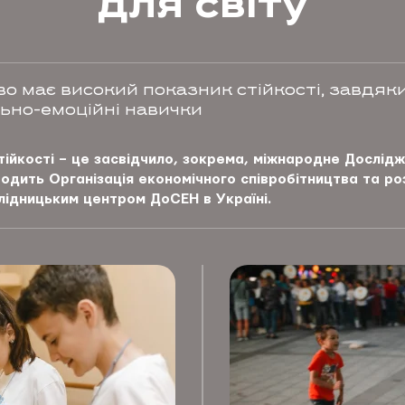
для світу
во має високий показник стійкості, завдя
ьно-емоційні навички
тійкості – це засвідчило, зокрема, міжнародне Дослід
оводить Організація економічного співробітництва та р
лідницьким центром ДоСЕН в Україні.