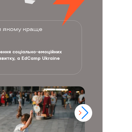
ки якому краще
ження соціально-емоційних
озвитку, а EdCamp Ukraine