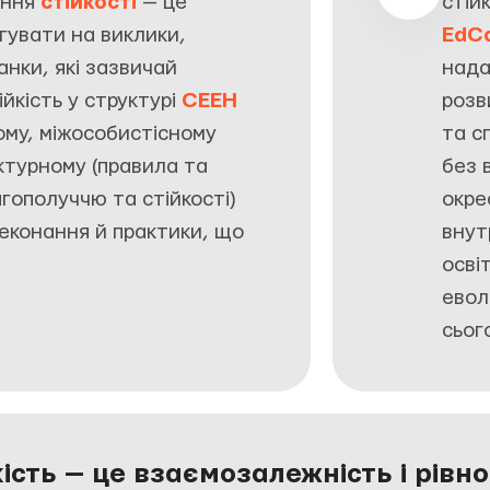
ення
стійкості
— це
стій
гувати на виклики,
EdC
анки, які зазвичай
нада
йкість у структурі
СЕЕН
розв
ому, міжособистісному
та с
ктурному (правила та
без 
агополуччю та стійкості)
окре
ереконання й практики, що
внут
осві
евол
сьог
кість — це взаємозалежність і рівн