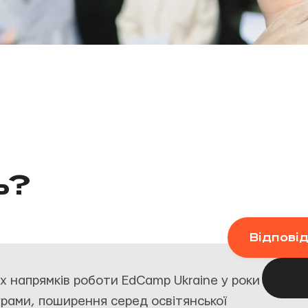
ь?
Відпові
их напрямків роботи EdCamp Ukraine у роки
ограми, поширення серед освітянської