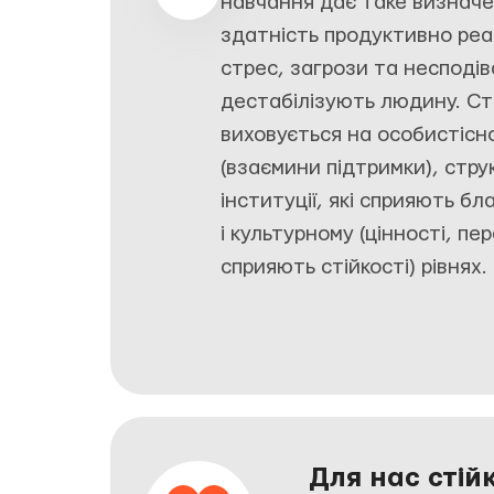
навчання дає таке визнач
здатність продуктивно реа
стрес, загрози та несподів
дестабілізують людину. Сті
виховується на особистісн
(взаємини підтримки), стру
інституції, які сприяють бл
і культурному (цінності, п
сприяють стійкості) рівнях.
Для нас стій