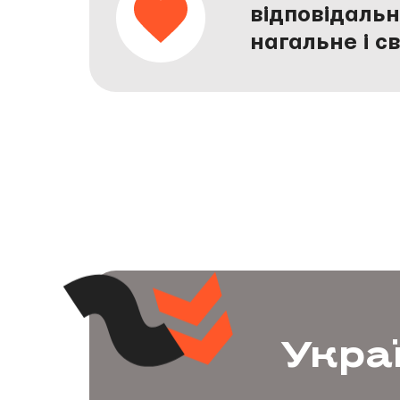
відповідальн
нагальне і с
Украї