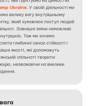
кості, яке ґрунтуємо на цінностях
amp Ukraine
. У своїй діяльності ми
ємо велику вагу внутрішньому
итку, який зумовлює поступ людей
пільнот. Зовнішні зміни неможливі
внутрішніх. Тож ми хочемо
слити глибинні сенси стійкості і
рішні якості, які допоможуть
тянській спільноті творити
юцію, незважаючи на виклики
одення.
овага