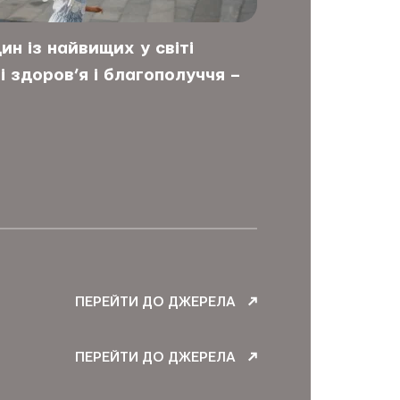
ин із найвищих у світі
Вікова рі
і здоров’я і благополуччя –
навичок в
інших кра
виявлено 
розвинені
оптимізм
ПЕРЕЙТИ ДО ДЖЕРЕЛА
ПЕРЕЙТИ ДО ДЖЕРЕЛА