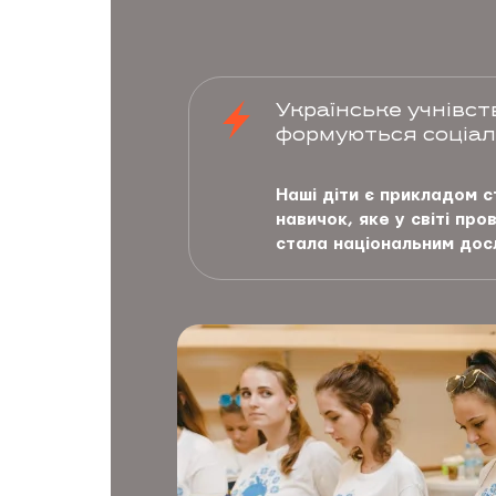
Українське учнівст
формуються соціал
Наші діти є прикладом с
навичок, яке у світі пр
стала національним дос