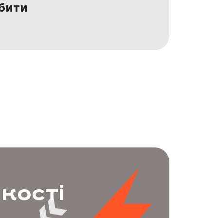
обити
йкості