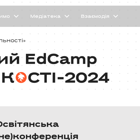
имо
Медіатека
Взаємодія
льності»
Освітянська
(не)конференція