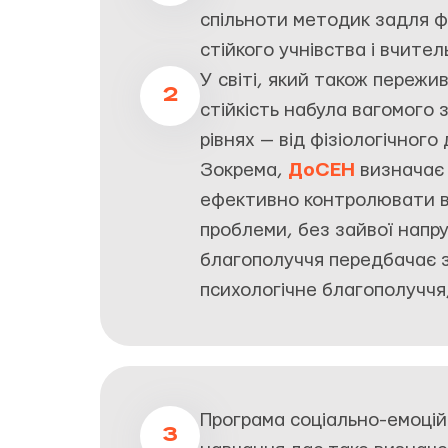
спільноти методик задля ф
стійкого учнівства і вчител
У світі, який також пережив
2
стійкість набула вагомого 
рівнях — від фізіологічног
Зокрема,
ДоСЕН
визнача
ефективно контролювати вл
проблеми, без зайвої напруг
благополуччя передбачає 
психологічне благополуччя,
Програма соціально-емоцій
3