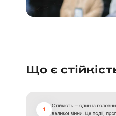
Що є стійкіст
Стійкість — один із головн
1
великої війни. Це події, пр