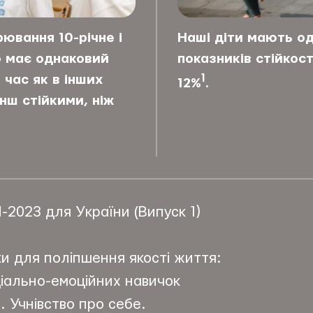
ювання 10-річне і
Наші діти мають од
во має однаковий
показників стійкост
1
 час як в інших
12%
.
енш стійкими, ніж
-2023 для України (Випуск 1)
ки для поліпшення якості життя:
іально-емоційних навичок
. Учнівство про себе.